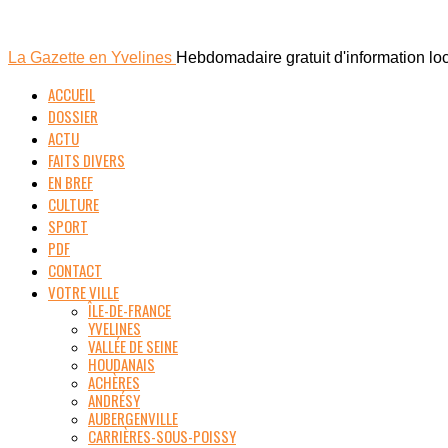
La Gazette en Yvelines
Hebdomadaire gratuit d'information lo
ACCUEIL
DOSSIER
ACTU
FAITS DIVERS
EN BREF
CULTURE
SPORT
PDF
CONTACT
VOTRE VILLE
ÎLE-DE-FRANCE
YVELINES
VALLÉE DE SEINE
HOUDANAIS
ACHÈRES
ANDRÉSY
AUBERGENVILLE
CARRIÈRES-SOUS-POISSY