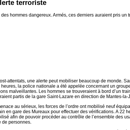
erte terroriste
t des hommes dangereux. Armés, ces derniers auraient pris un tr
ost-attentats, une alerte peut mobiliser beaucoup de monde. S
 heures, la police nationale a été appelée concernant un grou
ions malveillantes. Les hommes se trouveraient à bord d’un trai
raient partis de la gare Saint-Lazare en direction de Mantes-la-J
enace au sérieux, les forces de l’ordre ont mobilisé neuf équip
rain en gare des Mureaux pour effectuer des vérifications. A 22 he
ilisé afin de pouvoir procéder au contrôle de l’ensemble des us
e de personnes.