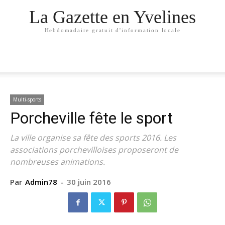
La Gazette en Yvelines
Hebdomadaire gratuit d'information locale
Multi-sports
Porcheville fête le sport
La ville organise sa fête des sports 2016. Les
associations porchevilloises proposeront de
nombreuses animations.
Par
Admin78
-
30 juin 2016