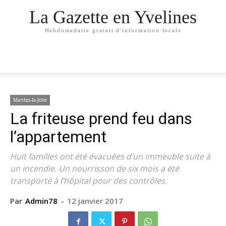
La Gazette en Yvelines
Hebdomadaire gratuit d'information locale
Mantes-la-Jolie
La friteuse prend feu dans
l’appartement
Huit familles ont été évacuées d’un immeuble suite à
un incendie. Un nourrisson de six mois a été
transporté à l’hôpital pour des contrôles.
Par
Admin78
-
12 janvier 2017