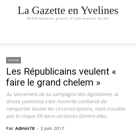
La Gazette en Yvelines
Hebdomadaire gratuit d'information locale
Yvelines
Les Républicains veulent «
faire le grand chelem »
Au lancement de sa campagne des législatives, la
droite yvelinoise s’est montrée confiante de
remporter toutes les circonscriptions, mais n’oublie
pas le risque FN dans certaines d’entre elles.
Par
Admin78
-
2 juin 2017