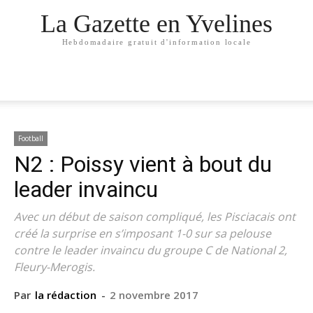
La Gazette en Yvelines
Hebdomadaire gratuit d'information locale
Football
N2 : Poissy vient à bout du
leader invaincu
Avec un début de saison compliqué, les Pisciacais ont
créé la surprise en s’imposant 1-0 sur sa pelouse
contre le leader invaincu du groupe C de National 2,
Fleury-Merogis.
Par
la rédaction
-
2 novembre 2017