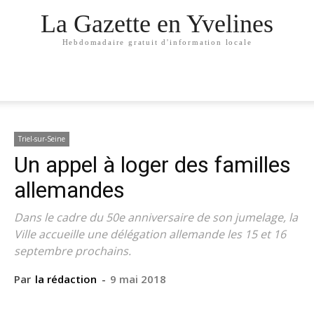
La Gazette en Yvelines
Hebdomadaire gratuit d'information locale
Triel-sur-Seine
Un appel à loger des familles
allemandes
Dans le cadre du 50e anniversaire de son jumelage, la
Ville accueille une délégation allemande les 15 et 16
septembre prochains.
Par
la rédaction
-
9 mai 2018