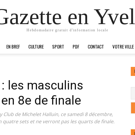
Gazette en Yvel
Hebdomadaire gratuit d'information locale
EN BREF
CULTURE
SPORT
PDF
CONTACT
VOTRE VILLE
: les masculins
en 8e de finale
y Club de Michelet Halluin, ce samedi 8 décembre,
n quatre sets et ne verront pas les quarts de finale.