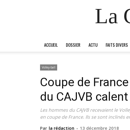
La 
ACCUEIL
DOSSIER
ACTU
FAITS DIVERS
Volley-ball
Coupe de France 
du CAJVB calent 
Les hommes du CAJVB recevaient le Volle
en coupe de France. Ils se sont inclinés e
Par
la rédaction
-
13 décembre 2018