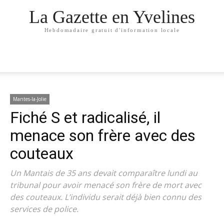
La Gazette en Yvelines
Hebdomadaire gratuit d'information locale
Mantes-la-Jolie
Fiché S et radicalisé, il
menace son frère avec des
couteaux
Un Mantais de 35 ans devait comparaître lundi au
tribunal pour avoir menacé son frère de mort avec
des couteaux. L’individu serait déjà bien connu des
services de police.