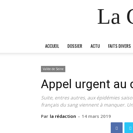
La 
ACCUEIL
DOSSIER
ACTU
FAITS DIVERS
Vallée de Seine
Appel urgent au
Suite, entres autres, aux épidémies saiso
français du sang viennent à manquer. Un 
Par
la rédaction
-
14 mars 2019