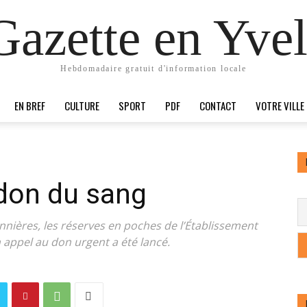
Gazette en Yvel
Hebdomadaire gratuit d'information locale
EN BREF
CULTURE
SPORT
PDF
CONTACT
VOTRE VILLE
 don du sang
nnières, les réserves en poches de l’Établissement
appel au don urgent a été lancé.