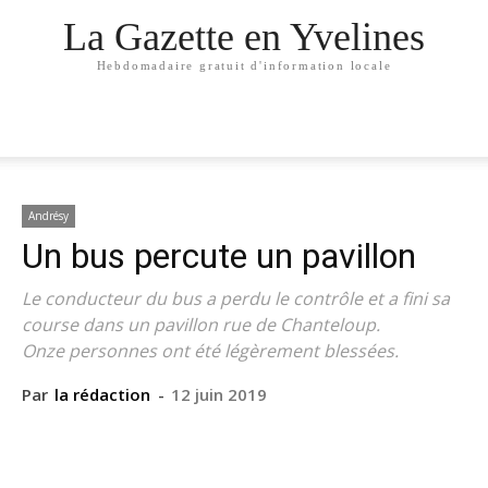
La Gazette en Yvelines
Hebdomadaire gratuit d'information locale
Andrésy
Un bus percute un pavillon
Le conducteur du bus a perdu le contrôle et a fini sa
course dans un pavillon rue de Chanteloup.
Onze personnes ont été légèrement blessées.
Par
la rédaction
-
12 juin 2019