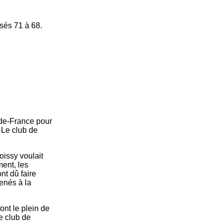
sés 71 à 68.
-de-France pour
 Le club de
oissy voulait
ment, les
nt dû faire
menés à la
nt le plein de
e club de