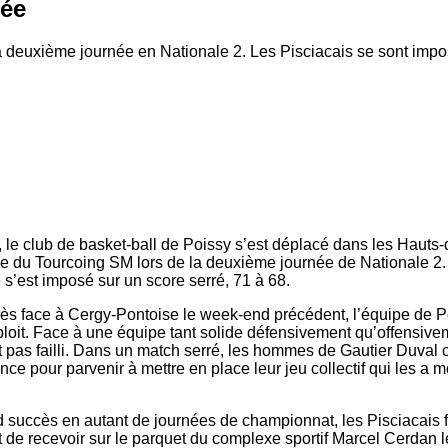
cée
 deuxième journée en Nationale 2. Les Pisciacais se sont impo
 le club de basket-ball de Poissy s’est déplacé dans les Hauts
ipe du Tourcoing SM lors de la deuxième journée de Nationale 2.
 s’est imposé sur un score serré, 71 à 68.
ès face à Cergy-Pontoise le week-end précédent, l’équipe de P
ploit. Face à une équipe tant solide défensivement ­qu’offensive
t pas failli. Dans un match serré, les hommes de Gautier Duval o
nce pour parvenir à mettre en place leur jeu collectif qui les a 
succès en autant de journées de championnat, les Pisciacais fo
 de recevoir sur le parquet du complexe sportif Marcel Cerdan l