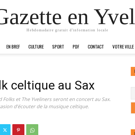
Gazette en Yvel
Hebdomadaire gratuit d'information locale
EN BREF
CULTURE
SPORT
PDF
CONTACT
VOTRE VILLE
lk celtique au Sax
d Folks et The Yveliners seront en concert au Sax.
casion d’écouter de la musique celtique.