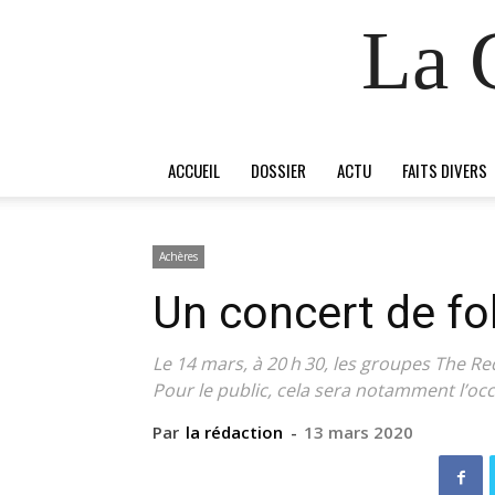
La 
ACCUEIL
DOSSIER
ACTU
FAITS DIVERS
Achères
Un concert de fo
Le 14 mars, à 20 h 30, les groupes The Re
Pour le public, cela sera notamment l’oc
Par
la rédaction
-
13 mars 2020