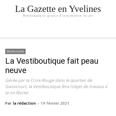
La Gazette en Yvelines
Hebdomadaire gratuit d'information locale
Mantes-la-Jolie
La Vestiboutique fait peau
neuve
Gérée par la Croix-Rouge dans le quartier de
Gassicourt, la Vestiboutique fera l’objet de travaux à
la mi-février.
Par
la rédaction
-
19 février 2021