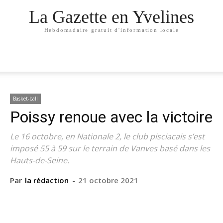
La Gazette en Yvelines
Hebdomadaire gratuit d'information locale
Basket-ball
Poissy renoue avec la victoire
Le 16 octobre, en Nationale 2, le club pisciacais s’est
imposé 55 à 59 sur le terrain de Vanves basé dans les
Hauts-de-Seine.
Par
la rédaction
-
21 octobre 2021