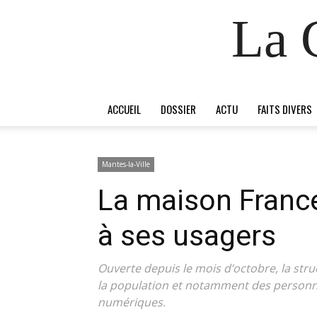
La 
ACCUEIL
DOSSIER
ACTU
FAITS DIVERS
Mantes-la-Ville
La maison France
à ses usagers
Ouverte depuis le mois d’octobre, la str
la population et notamment des personnes
numériques.