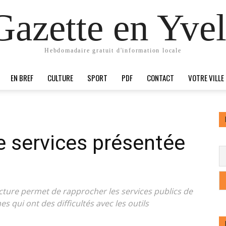
Gazette en Yvel
Hebdomadaire gratuit d'information locale
EN BREF
CULTURE
SPORT
PDF
CONTACT
VOTRE VILLE
 services présentée
ucture permet de rapprocher les services publics de
 qui ont des difficultés avec les outils