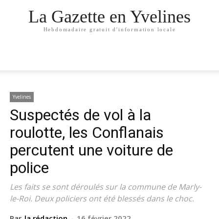
La Gazette en Yvelines
Hebdomadaire gratuit d'information locale
Yvelines
Suspectés de vol à la
roulotte, les Conflanais
percutent une voiture de
police
Les faits se sont déroulés sur la commune de Marly-
le-Roi. Deux policiers ont été blessés dans le choc.
Par
la rédaction
-
16 février 2022