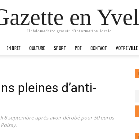
Gazette en Yvel
Hebdomadaire gratuit d'information locale
EN BREF
CULTURE
SPORT
PDF
CONTACT
VOTRE VILLE
ns pleines d’anti-
di 8 septembre après avoir dérobé pour 50 euros
Poissy.