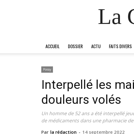
La 
ACCUEIL
DOSSIER
ACTU
FAITS DIVERS
Poissy
Interpellé les mai
douleurs volés
Un homme de 52 ans a été interpellé jeu
de médicaments dans une pharmacie de 
Par
la rédaction
-
14 septembre 2022