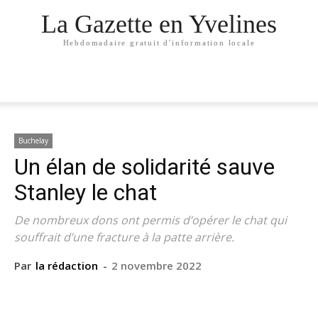
La Gazette en Yvelines
Hebdomadaire gratuit d'information locale
Buchelay
Un élan de solidarité sauve
Stanley le chat
De nombreux dons ont permis d’opérer le chat qui
souffrait d’une fracture à la patte arrière.
Par
la rédaction
-
2 novembre 2022