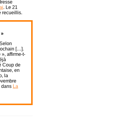
adresse
ai
. Le 21
recueillis.
 »
 Selon
rochain […].
», affirme-t-
éjà
sé Coup de
ntaise, en
o, la
 novembre
e dans
La