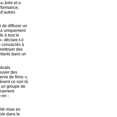
a-Jolie et a
erformance,
 d’autres
 de diffuser un
as uniquement
e à tout le
, déclare-t-il
é consacrés à
 nettoyer des
enfants dans un
tivals
rouver des
enre de films »,
ésent ce soir-là
nt un groupe de
vraiment
e en ­
 été mise en
cole dans le