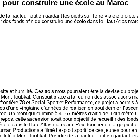
l pour construire une école au Maroc
 la hauteur tout en gardant les pieds sur Terre » a été projeté
lir des fonds afin de construire une école dans le Haut Atlas mar
ité et humilité. Ces trois mots pourraient être la devise du proj
, Mont Toubkal. Construit grâce à la réunion des associations m
rontière 78 et Social Sport et Performance, ce projet a permis 
 d’une vingtaine d’années de réaliser, en août dernier, l’asce
oc. Un mont qui culmine à 4 167 mètres d’altitude. Loin d’être 
 repos, cette ascension avait pour objectif de recueillir des fond
école dans le Haut Atlas marocain. Pour toucher un large public,
uman Productions a filmé l’exploit sportif de ces jeunes pour en 
titulé « Mont Toubkal, Prendre de la hauteur tout en gardant les