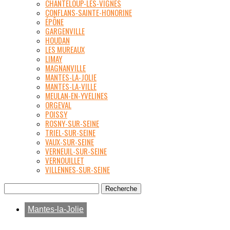
CHANTELOUP-LES-VIGNES
CONFLANS-SAINTE-HONORINE
ÉPÔNE
GARGENVILLE
HOUDAN
LES MUREAUX
LIMAY
MAGNANVILLE
MANTES-LA-JOLIE
MANTES-LA-VILLE
MEULAN-EN-YVELINES
ORGEVAL
POISSY
ROSNY-SUR-SEINE
TRIEL-SUR-SEINE
VAUX-SUR-SEINE
VERNEUIL-SUR-SEINE
VERNOUILLET
VILLENNES-SUR-SEINE
Mantes-la-Jolie