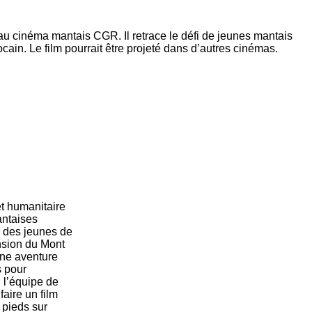
 au cinéma mantais CGR. Il retrace le défi de jeunes mantais
ocain. Le film pourrait être projeté dans d’autres cinémas.
et humanitaire
antaises
à des jeunes de
nsion du Mont
une aventure
s pour
 l’équipe de
faire un film
 pieds sur