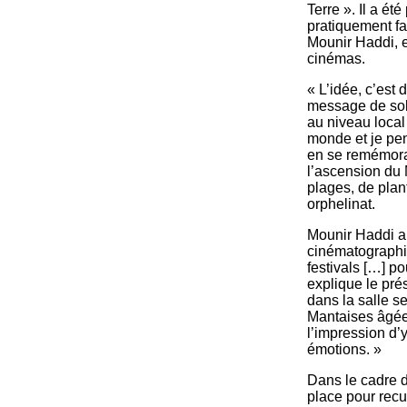
Terre ». Il a é
pratiquement fa
Mounir Haddi, e
cinémas.
« L’idée, c’est
message de sol
au niveau local 
monde et je pens
en se remémoran
l’ascension du 
plages, de plan
orphelinat.
Mounir Haddi ai
cinématographiq
festivals […] po
explique le pré
dans la salle s
Mantaises âgées
l’impression d’y
émotions. »
Dans le cadre d
place pour recu