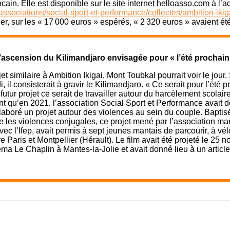
cain. Elle est disponible sur le site internet helloasso.com à l’
ssociations/social-sport-et-performance/collectes/ambition-ikig
r, sur les « 17 000 euros » espérés, « 2 320 euros » avaient été 
’ascension du Kilimandjaro envisagée pour « l’été prochain
et similaire à Ambition Ikigai, Mont Toubkal pourrait voir le jour.
 il consisterait à gravir le Kilimandjaro. « Ce serait pour l’été p
futur projet ce serait de travailler autour du harcèlement scolaire 
ant qu’en 2021, l’association Social Sport et Performance avait d
aboré un projet autour des violences au sein du couple. Bapti
e les violences conjugales, ce projet mené par l’association ma
vec l’Ifep, avait permis à sept jeunes mantais de parcourir, à vél
e Paris et Montpellier (Hérault). Le film avait été projeté le 25
ma Le Chaplin à Mantes-la-Jolie et avait donné lieu à un articl