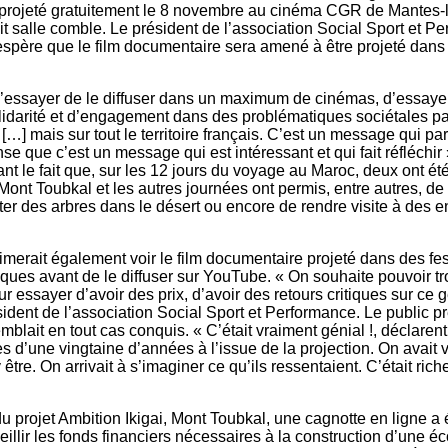
té projeté gratuitement le 8 novembre au cinéma CGR de Mantes-l
it salle comble. Le président de l’association Social Sport et P
spère que le film documentaire sera amené à être projeté dans
 d’essayer de le diffuser dans un maximum de cinémas, d’essayer
idarité et d’engagement dans des problématiques sociétales p
[…] mais sur tout le territoire français. C’est un message qui parl
e que c’est un message qui est intéressant et qui fait réfléchir »
t le fait que, sur les 12 jours du voyage au Maroc, deux ont ét
Mont Toubkal et les autres journées ont permis, entre autres, de
ter des arbres dans le désert ou encore de rendre visite à des 
merait également voir le film documentaire projeté dans des fes
ues avant de le diffuser sur YouTube. « On souhaite pouvoir t
ur essayer d’avoir des prix, d’avoir des retours critiques sur ce g
sident de l’association Social Sport et Performance. Le public pr
emblait en tout cas conquis. « C’était vraiment génial !, déclare
 d’une vingtaine d’années à l’issue de la projection. On avait 
 être. On arrivait à s’imaginer ce qu’ils ­ressentaient. C’était rich
u projet Ambition Ikigai, Mont Toubkal, une cagnotte en ligne a
eillir les fonds financiers nécessaires à la construction d’une é