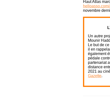
Haut Atlas maro
helloasso.com/a
novembre dernie
L
Un autre proj
Mounir Haddi,
Le but de ce 
il en rappel
également él
pédale contr
partenariat a
distance entr
2021 au ciné
Gazette
.