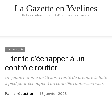
La Gazette en Yvelines
Hebdomadaire gratuit d'information locale
Mantes-la-Jolie
Il tente d’échapper à un
contrôle routier
Un jeune homme de 18 ans a tenté de prendre la fuite
à pied pour échapper à un contrôle routier...en vain.
Par
la rédaction
-
18 janvier 2023