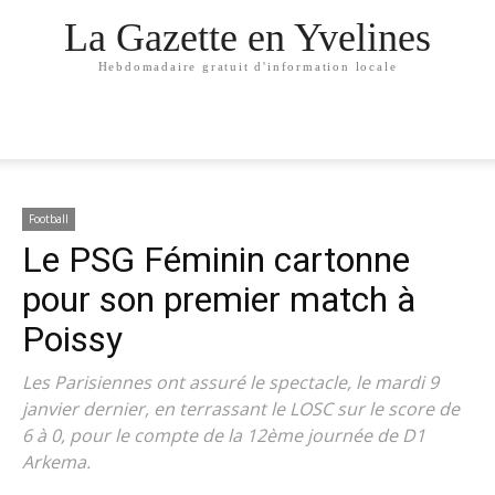
La Gazette en Yvelines
Hebdomadaire gratuit d'information locale
Football
Le PSG Féminin cartonne
pour son premier match à
Poissy
Les Parisiennes ont assuré le spectacle, le mardi 9
janvier dernier, en terrassant le LOSC sur le score de
6 à 0, pour le compte de la 12ème journée de D1
Arkema.