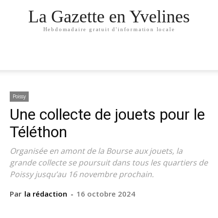
La Gazette en Yvelines
Hebdomadaire gratuit d'information locale
Poissy
Une collecte de jouets pour le
Téléthon
Organisée en amont de la Bourse aux jouets, la
grande collecte se poursuit dans tous les quartiers de
Poissy jusqu’au 16 novembre prochain.
Par
la rédaction
-
16 octobre 2024