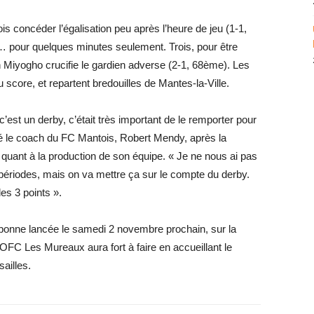
s concéder l’égalisation peu après l’heure de jeu (1-1,
 pour quelques minutes seulement. Trois, pour être
ain Miyogho crucifie le gardien adverse (2-1, 68ème). Les
 score, et repartent bredouilles de Mantes-la-Ville.
 c’est un derby, c’était très important de le remporter pour
ré le coach du FC Mantois, Robert Mendy, après la
e quant à la production de son équipe. « Je ne nous ai pas
 périodes, mais on va mettre ça sur le compte du derby.
les 3 points ».
 bonne lancée le samedi 2 novembre prochain, sur la
FC Les Mureaux aura fort à faire en accueillant le
ailles.