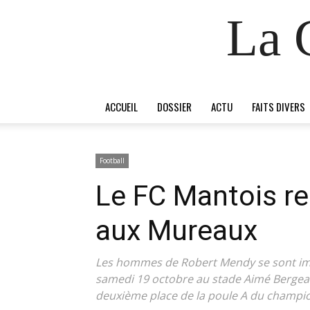
La 
ACCUEIL
DOSSIER
ACTU
FAITS DIVERS
Football
Le FC Mantois re
aux Mureaux
Les hommes de Robert Mendy se sont impos
samedi 19 octobre au stade Aimé Bergeal d
deuxième place de la poule A du champi