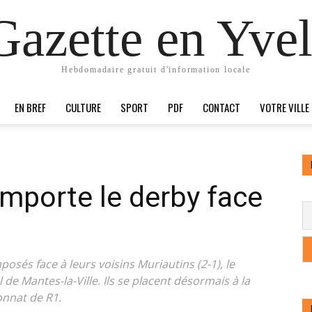
Gazette en Yvel
Hebdomadaire gratuit d'information locale
EN BREF
CULTURE
SPORT
PDF
CONTACT
VOTRE VILLE
mporte le derby face
és face à leurs voisins Muriautins (2-1), le
e Mantes-la-Ville. Ils se placent désormais à la
onnat de R1.