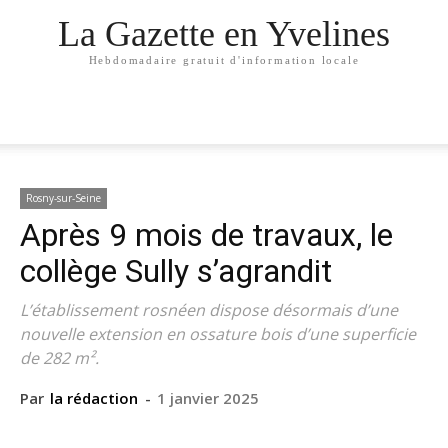
La Gazette en Yvelines
Hebdomadaire gratuit d'information locale
Rosny-sur-Seine
Après 9 mois de travaux, le
collège Sully s’agrandit
L’établissement rosnéen dispose désormais d’une
nouvelle extension en ossature bois d’une superficie
de 282 m².
Par
la rédaction
-
1 janvier 2025