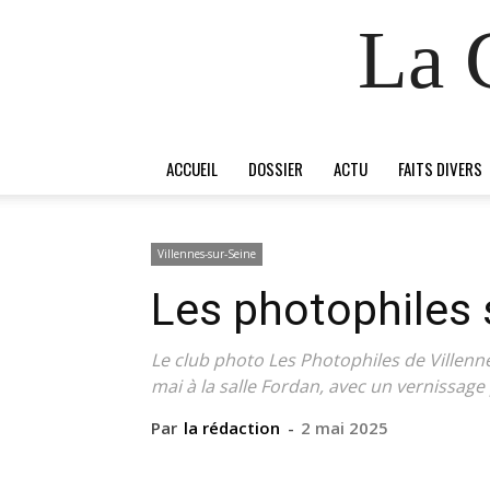
La 
ACCUEIL
DOSSIER
ACTU
FAITS DIVERS
Villennes-sur-Seine
Les photophiles 
Le club photo Les Photophiles de Villenn
mai à la salle Fordan, avec un vernissage
Par
la rédaction
-
2 mai 2025