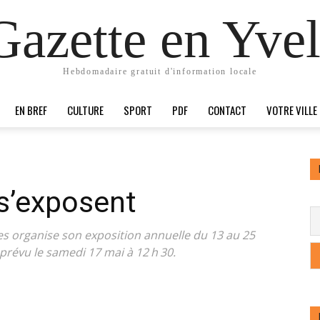
Gazette en Yvel
Hebdomadaire gratuit d'information locale
EN BREF
CULTURE
SPORT
PDF
CONTACT
VOTRE VILLE
s’exposent
es organise son exposition annuelle du 13 au 25
 prévu le samedi 17 mai à 12 h 30.