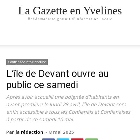
La Gazette en Yvelines
Hebdomadaire gratuit d'information locale
Conflans-Sainte-Honorine
L’île de Devant ouvre au
public ce samedi
Après avoir accueilli une poignée d’habitants en
avant-première le lundi 28 avril, l’île de Devant sera
enfin accessible à tous les Conflanais et Conflanaises
à partir de ce samedi 10 mai.
Par
la rédaction
-
8 mai 2025