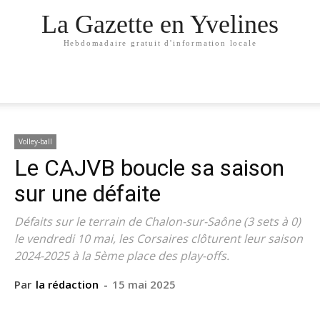
La Gazette en Yvelines
Hebdomadaire gratuit d'information locale
Volley-ball
Le CAJVB boucle sa saison
sur une défaite
Défaits sur le terrain de Chalon-sur-Saône (3 sets à 0)
le vendredi 10 mai, les Corsaires clôturent leur saison
2024-2025 à la 5ème place des play-offs.
Par
la rédaction
-
15 mai 2025