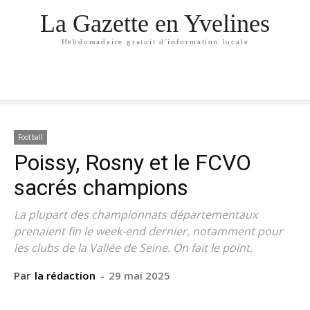
La Gazette en Yvelines
Hebdomadaire gratuit d'information locale
Football
Poissy, Rosny et le FCVO
sacrés champions
La plupart des championnats départementaux
prenaient fin le week-end dernier, notamment pour
les clubs de la Vallée de Seine. On fait le point.
Par
la rédaction
-
29 mai 2025