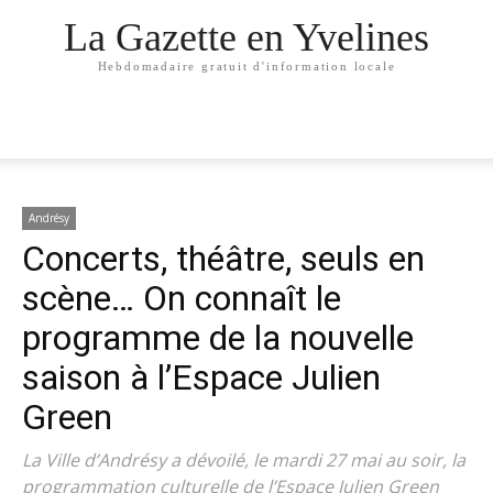
La Gazette en Yvelines
Hebdomadaire gratuit d'information locale
Andrésy
Concerts, théâtre, seuls en
scène… On connaît le
programme de la nouvelle
saison à l’Espace Julien
Green
La Ville d’Andrésy a dévoilé, le mardi 27 mai au soir, la
programmation culturelle de l’Espace Julien Green