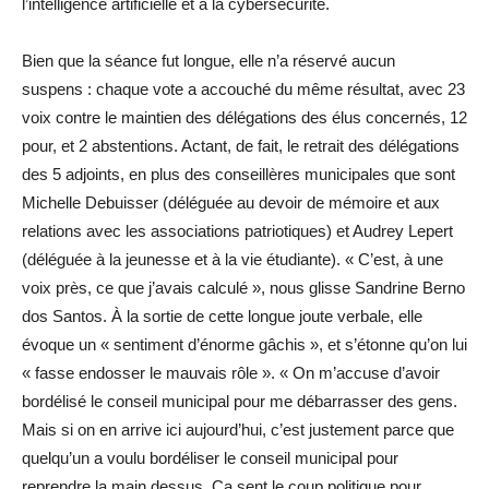
l’intelligence ­artificielle et à la cybersécurité.
Bien que la séance fut longue, elle n’a réservé aucun
suspens : chaque vote a accouché du même résultat, avec 23
voix contre le maintien des délégations des élus concernés, 12
pour, et 2 abstentions. Actant, de fait, le retrait des délégations
des 5 adjoints, en plus des conseillères municipales que sont
Michelle Debuisser (déléguée au devoir de mémoire et aux
relations avec les associations patriotiques) et Audrey Lepert
(déléguée à la jeunesse et à la vie étudiante). « C’est, à une
voix près, ce que j’avais calculé », nous glisse Sandrine Berno
dos Santos. À la sortie de cette longue joute verbale, elle
évoque un « sentiment d’énorme gâchis », et s’étonne qu’on lui
« fasse endosser le mauvais rôle ». « On m’accuse d’avoir
bordélisé le conseil municipal pour me débarrasser des gens.
Mais si on en arrive ici aujourd’hui, c’est justement parce que
quelqu’un a voulu bordéliser le conseil municipal pour
reprendre la main dessus. Ça sent le coup politique pour