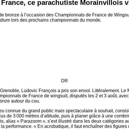
rance, ce parachutiste Morainvillois v
de bronze à l’occasion des Championnats de France de Wingsui
podium lors des prochains championnats du monde.
DR
 Grenoble, Ludovic François a pris son envol. Littéralement. Le M
pionnats de France de wingsuit, disputés les 2 et 3 août, ave
onze autour du cou.
peu connue du grand public mais spectaculaire à souhait, consis
lus de 3 000 mètres d’altitude, puis à planer grâce à une combin
s, alias « Parazoom », s’est illustré dans les deux catégories 
t la performance. « En acrobatique, il faut enchaîner des figure