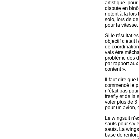
artistique, pour
dispute en binô
notent à la fois
solo, lors de de
pour la vitesse.
Si le résultat 
objectif c’était
de coordination
vais être mêchan
problème des dis
par rapport au
content ».
Il faut dire que
commencé le par
n’était pas pour
freefly et de l
voler plus de 3
pour un avion, c’
Le wingsuit n’es
sauts pour s’y 
sauts. La wingsu
base de renforc