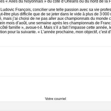
es « Ailes du Noyonnais » du côté d’Orléans ou du nord de la 
r Ludovic François, concilier une telle passion avec sa vie profe
ut-être plus difficile que de se jeter dans le vide à plus de 3 000
fié, mais j’ai choisi de ne pas aller aux championnats du monde ce
lein mois d’août, une semaine après les championnats de France
côté famille », avoue-t-il. Mais s’il a fait l’impasse cette année, 
ion pour la suivante. « L’année prochaine, mon objectif, c’est 
Votre courriel