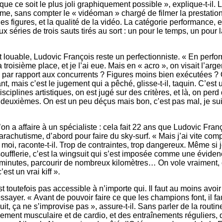
 que ce soit le plus joli graphiquement possible », explique-t-il.
me, sans compter le « vidéoman » chargé de filmer la prestation
 les figures, et la qualité de la vidéo. La catégorie performance, e
ux séries de trois sauts tirés au sort : un pour le temps, un pour 
est louable, Ludovic François reste un perfectionniste. « En per
 la troisième place, et je l’ai eue. Mais en « acro », on visait l’ar
 par rapport aux concurrents ? Figures moins bien exécutées ?
t, mais c’est le jugement qui a pêché, glisse-t-il, taquin. C’est 
ciplines artistiques, on est jugé sur des critères, et là, on perd
x deuxièmes. On est un peu déçus mais bon, c’est pas mal, je 
 l’on a affaire à un spécialiste : cela fait 22 ans que Ludovic Fran
achutisme, d’abord pour faire du sky-surf. « Mais j’ai vite com
 moi, raconte-t-il. Trop de contraintes, trop dangereux. Même si j
a soufflerie, c’est la wingsuit qui s’est imposée comme une évide
 minutes, parcourir de nombreux kilomètres… On vole vraiment,
est un vrai kiff ».
t toutefois pas accessible à n’importe qui. Il faut au moins avoi
essayer. « Avant de pouvoir faire ce que les champions font, il f
it, ça ne s’improvise pas », assure-t-il. Sans parler de la routi
ement musculaire et de cardio, et des entraînements réguliers, q