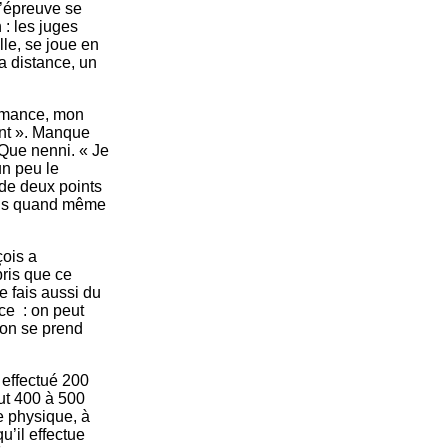
 L’épreuve se
 : les juges
lle, se joue en
la distance, un
formance, mon
gent ». Manque
 Que nenni. « Je
un peu le
 de deux points
suis quand même
çois a
pris que ce
e fais aussi du
nce : on peut
 on se prend
r effectué 200
aut 400 à 500
ne physique, à
u’il effectue