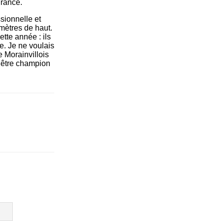
France.
ssionnelle et
 mètres de haut.
tte année : ils
. Je ne voulais
le Morainvillois
d’être champion