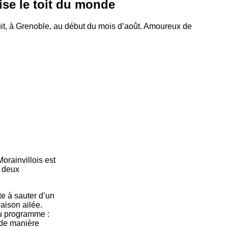
ise le toit du monde
t, à Grenoble, au début du mois d’août. Amoureux de
orainvillois est
c deux
te à sauter d’un
aison ailée.
au programme :
s de manière