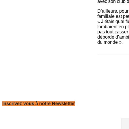
avec son club d
D’ailleurs, pou
familiale est pe
« J’étais quali
tombaient en p
pas tout casser 
déborde d’ambit
du monde ».
Inscrivez-vous à notre Newsletter