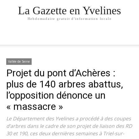
La Gazette en Yvelines
Hebdomadaire gratuit d'information locale
Vallée de Seine
Projet du pont d’Achères :
plus de 140 arbres abattus,
l’opposition dénonce un
« massacre »
Le Département des Yvelines a procédé à des coupes
d’arbres dans le cadre de son projet de liaison des RD
30 et 190, ces deux dernières semaines à Triel-sur-