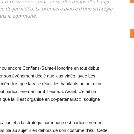
 aux passionnés, mais aussi des temps d’échange
e du jeu vidéo. La première pierre d’une stratégie
dans la commune.
 ou encore Conflans-Sainte-Honorine en tout début
ser son événement dédié aux jeux vidéo, avec Les
ère fois que la Ville réunit les habitants autour d’un
t particulièrement ambitieuse. « Avant, c’était un
que là, il est organisé en co-partenariat », ­souligne
ation et à la stratégie numérique est particulièrement
sensible au sujet » en dehors de son costume d’élu. Cette