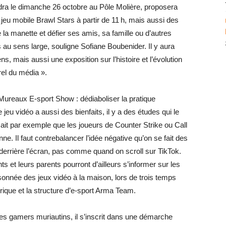
ndra le dimanche 26 octobre au Pôle Molière, proposera
jeu mobile Brawl Stars à partir de 11 h, mais aussi des
la manette et défier ses amis, sa famille ou d’autres
 au sens large, souligne Sofiane Boubenider. Il y aura
s, mais aussi une exposition sur l’histoire et l’évolution
rel du média ».
s Mureaux E-sport Show : dédiaboliser la pratique
jeu vidéo a aussi des bienfaits, il y a des études qui le
sait par exemple que les joueurs de Counter Strike ou Call
ne. Il faut contrebalancer l’idée négative qu’on se fait des
 derrière l’écran, pas comme quand on scroll sur TikTok.
nts et leurs parents pourront d’ailleurs s’informer sur les
aisonnée des jeux vidéo à la maison, lors de trois temps
que et la structure d’e-sport Arma Team.
 les gamers muriautins, il s’inscrit dans une démarche