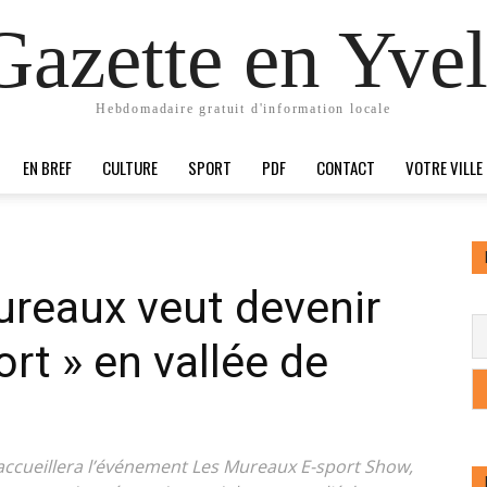
Gazette en Yvel
Hebdomadaire gratuit d'information locale
EN BREF
CULTURE
SPORT
PDF
CONTACT
VOTRE VILLE
eaux veut devenir
port » en vallée de
 accueillera l’événement Les Mureaux E-sport Show,