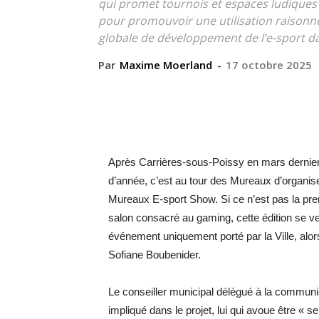
qui promet tournois et espaces ludiques
pour promouvoir une utilisation raisonné
globale de développement de l’e-sport 
Par
Maxime Moerland
-
17 octobre 2025
Après Carrières-sous-Poissy en mars dernier
d’année, c’est au tour des Mureaux d’organi
Mureaux E-sport Show. Si ce n’est pas la premi
salon consacré au gaming, cette édition se veu
événement uniquement porté par la Ville, alors 
Sofiane Boubenider.
Le conseiller municipal délégué à la communic
impliqué dans le projet, lui qui avoue être « 