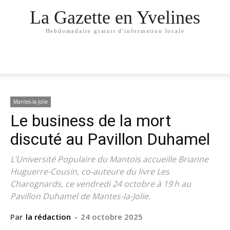
La Gazette en Yvelines
Hebdomadaire gratuit d'information locale
Mantes-la-Jolie
Le business de la mort
discuté au Pavillon Duhamel
L’Université Populaire du Mantois accueille Brianne
Huguerre-Cousin, co-auteure du livre Les
Charognards, ce vendredi 24 octobre à 19 h au
Pavillon Duhamel de Mantes-la-Jolie.
Par
la rédaction
-
24 octobre 2025