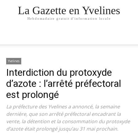
La Gazette en Yvelines
Hebdomadaire gratuit d'information locale
Yvelines
Interdiction du protoxyde
d’azote : l’arrêté préfectoral
est prolongé
La préfecture des Yvelines a annoncé, la semaine
dernière, que son arrêté préfectoral encadrant la
vente, la détention et la consommation du protoxyde
d’azote était prolongé jusqu’au 31 mai prochain.