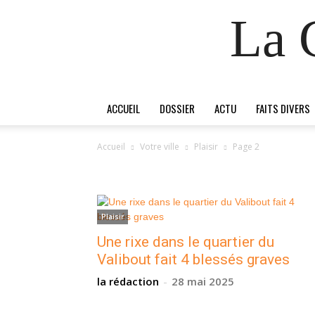
La 
ACCUEIL
DOSSIER
ACTU
FAITS DIVERS
Accueil
Votre ville
Plaisir
Page 2
PLAISIR
Plaisir
Une rixe dans le quartier du
Valibout fait 4 blessés graves
la rédaction
-
28 mai 2025