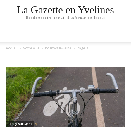
La Gazette en Yvelines
Hebdomadaire gratuit d'information locale
Accueil
Votre ville
Rosny-sur-Seine
Page 3
ROSNY-SUR-SEINE
Rosny-sur-Seine