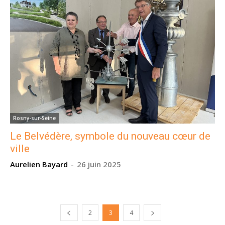
Rosny-sur-Seine
Le Belvédère, symbole du nouveau cœur de
ville
Aurelien Bayard
-
26 juin 2025
2
3
4