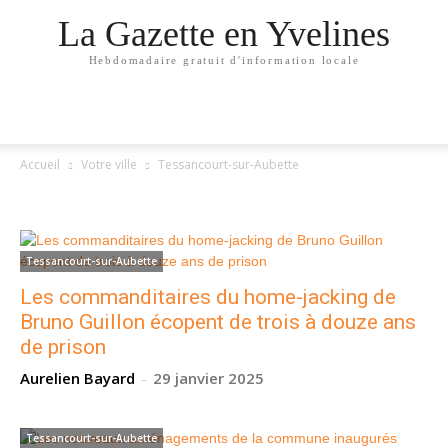
La Gazette en Yvelines
Hebdomadaire gratuit d'information locale
Accueil
Votre ville
Tessancourt-sur-Aubette
TESSANCOURT-SUR-AUBETTE
Tessancourt-sur-Aubette
Les commanditaires du home-jacking de
Bruno Guillon écopent de trois à douze ans
de prison
Aurelien Bayard
-
29 janvier 2025
Tessancourt-sur-Aubette