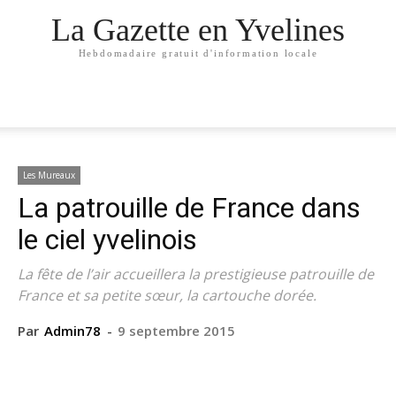
La Gazette en Yvelines
Hebdomadaire gratuit d'information locale
Les Mureaux
La patrouille de France dans
le ciel yvelinois
La fête de l’air accueillera la prestigieuse patrouille de
France et sa petite sœur, la cartouche dorée.
Par
Admin78
-
9 septembre 2015