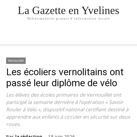
La Gazette en Yvelines
Hebdomadaire gratuit d'information locale
Vernouillet
Les écoliers vernolitains ont
passé leur diplôme de vélo
Les élèves des écoles primaires de Vernouillet ont
participé la semaine dernière à l’opération « Savoir
Rouler à Vélo », dispositif national certifiant destiné à
apprendre aux enfants à circuler en sécurité sur deux
roues.
Par
la rédaction
-
18 juin 2026