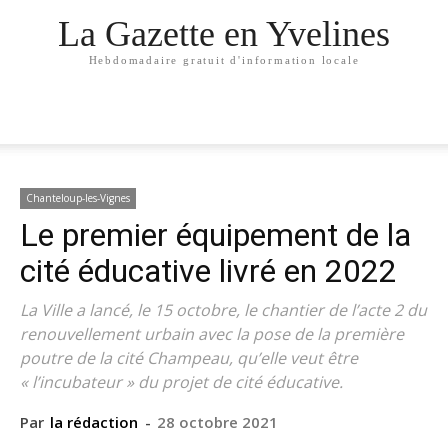
La Gazette en Yvelines
Hebdomadaire gratuit d'information locale
Chanteloup-les-Vignes
Le premier équipement de la
cité éducative livré en 2022
La Ville a lancé, le 15 octobre, le chantier de l’acte 2 du
renouvellement urbain avec la pose de la première
poutre de la cité Champeau, qu’elle veut être
« l’incubateur » du projet de cité éducative.
Par
la rédaction
-
28 octobre 2021