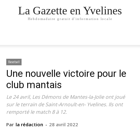
La Gazette en Yvelines
Hebdomadaire gratuit d'information locale
Baseball
Une nouvelle victoire pour le
club mantais
Le 24 avril, Les Démons de Mantes-la-Jolie ont joué
sur le terrain de Saint-Arnoult-en- Yvelines. Ils ont
remporté le match 8 à 12.
Par
la rédaction
-
28 avril 2022