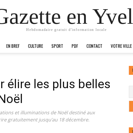
Gazette en Yvel
Hebdomadaire gratuit d'information locale
EN BREF
CULTURE
SPORT
PDF
CONTACT
VOTRE VILLE
élire les plus belles
 Noël
ations et illuminations de Noël destiné aux
rire gratuitement jusqu’au 18 décembre.