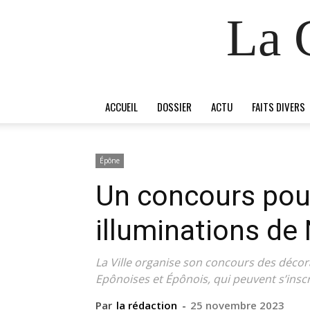
La 
ACCUEIL
DOSSIER
ACTU
FAITS DIVERS
Épône
Un concours pour 
illuminations de
La Ville organise son concours des décor
Epônoises et Épônois, qui peuvent s’insc
Par
la rédaction
-
25 novembre 2023