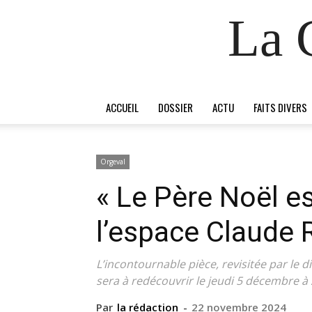
La 
ACCUEIL
DOSSIER
ACTU
FAITS DIVERS
Orgeval
« Le Père Noël es
l’espace Claude 
L’incontournable pièce, revisitée par le d
sera à redécouvrir le jeudi 5 décembre à 
Par
la rédaction
-
22 novembre 2024