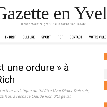
Gazette en Yvel
Hebdomadaire gratuit d'information locale
EN BREF
CULTURE
SPORT
PDF
CONTACT
VOTRE VILLE
t une ordure » à
Rich
irecteur artistique du théâtre Uvol Didier Delcroix,
20 h 30 à l’espace Claude Rich d’Orgeval.