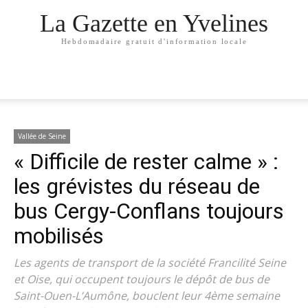
La Gazette en Yvelines
Hebdomadaire gratuit d'information locale
Vallée de Seine
« Difficile de rester calme » :
les grévistes du réseau de
bus Cergy-Conflans toujours
mobilisés
Les agents de transport de la société Francilité Seine
et Oise, qui occupent toujours le dépôt de bus de
Saint-Ouen-L’Aumône, bouclent leur 4ème semaine