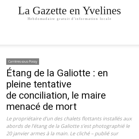
La Gazette en Yvelines
Hebdomadaire gratuit d'information locale
Carrières-sous-Poissy
Étang de la Galiotte : en
pleine tentative
de conciliation, le maire
menacé de mort
Le propriétaire d’un des chalets flottants installés aux
abords de l’étang de la Galiotte s’est photographié le
20 janvier armes à la main. Le cliché – publié sur