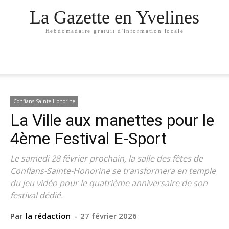
La Gazette en Yvelines
Hebdomadaire gratuit d'information locale
Conflans-Sainte-Honorine
La Ville aux manettes pour le
4ème Festival E-Sport
Le samedi 28 février prochain, la salle des fêtes de
Conflans-Sainte-Honorine se transformera en temple
du jeu vidéo pour le quatrième anniversaire de son
festival dédié.
Par
la rédaction
-
27 février 2026