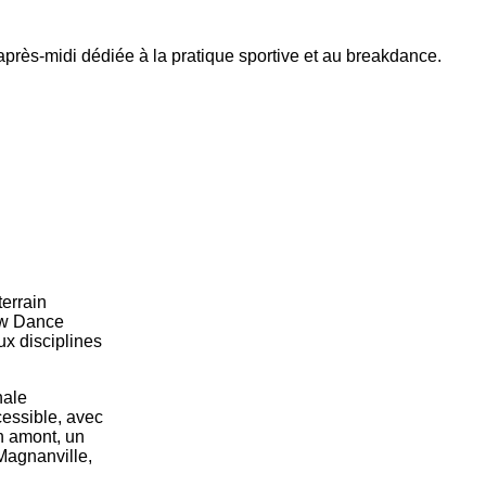
près-midi dédiée à la pratique sportive et au breakdance.
terrain
aw Dance
x disciplines
nale
essible, avec
n amont, un
Magnanville,