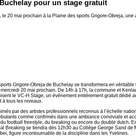
à Buchelay pour un stage gratuit
e 20 mai prochain à la Plaine des sports Grigore-Obreja, une a
ports Grigore-Obreja de Buchelay se transformera en véritable 
e mercredi 20 mai prochain. De 14h à 17h, la commune et Kenl
sent le VC-H Stage, un événement entièrement gratuit dédié au
t à tous les niveaux.
nimés par des artistes professionnels reconnus à l’échelle natio
débutants comme confirmés dans une ambiance conviviale et acc
u football freestyle, du breaking ou encore du double dutch. E
al Breaking se tiendra dès 12h30 au Collège George Sand de 
ei, figure incontournable de la discipline dans les Yvelines.