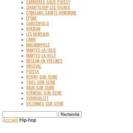
CARRIÈRES-SOUS-POISSY
CHANTELOUP-LES-VIGNES
CONFLANS-SAINTE-HONORINE
ÉPÔNE
GARGENVILLE
HOUDAN
LES MUREAUX
LIMAY
MAGNANVILLE
MANTES-LA-JOLIE
MANTES-LA-VILLE
MEULAN-EN-YVELINES
ORGEVAL
POISSY
ROSNY-SUR-SEINE
TRIEL-SUR-SEINE
VAUX-SUR-SEINE
VERNEUIL-SUR-SEINE
VERNOUILLET
VILLENNES-SUR-SEINE
Accueil
Hip-hop
HIP-HOP