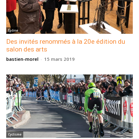
Épône
Des invités renommés à la 20e édition du
salon des arts
bastien-morel
-
15 mars 2019
Cyclisme