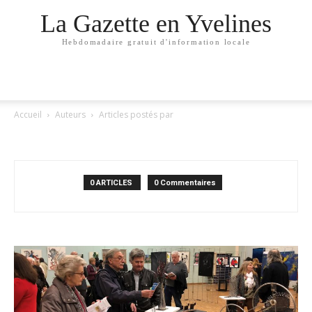
La Gazette en Yvelines
Hebdomadaire gratuit d'information locale
Accueil
Auteurs
Articles postés par
BASTIEN-MOREL
0 ARTICLES
0 Commentaires